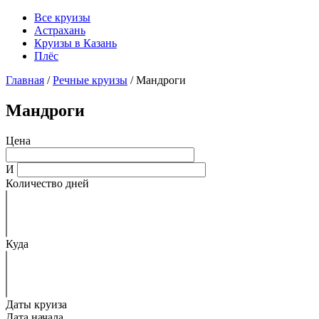
Все круизы
Астрахань
Круизы в Казань
Плёс
Главная
/
Речные круизы
/
Мандроги
Мандроги
Цена
И
Количество дней
Куда
Даты круиза
Дата начала