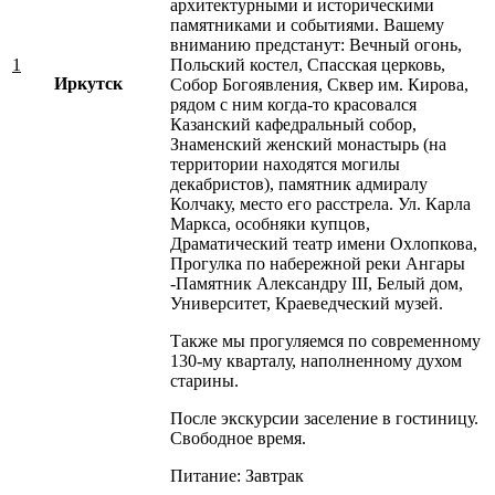
архитектурными и историческими
памятниками и событиями. Вашему
вниманию предстанут: Вечный огонь,
1
Польский костел, Спасская церковь,
Иркутск
Собор Богоявления, Сквер им. Кирова,
рядом с ним когда-то красовался
Казанский кафедральный собор,
Знаменский женский монастырь (на
территории находятся могилы
декабристов), памятник адмиралу
Колчаку, место его расстрела. Ул. Карла
Маркса, особняки купцов,
Драматический театр имени Охлопкова,
Прогулка по набережной реки Ангары
-Памятник Александру III, Белый дом,
Университет, Краеведческий музей.
Также мы прогуляемся по современному
130-му кварталу, наполненному духом
старины.
После экскурсии заселение в гостиницу.
Свободное время.
Питание: Завтрак