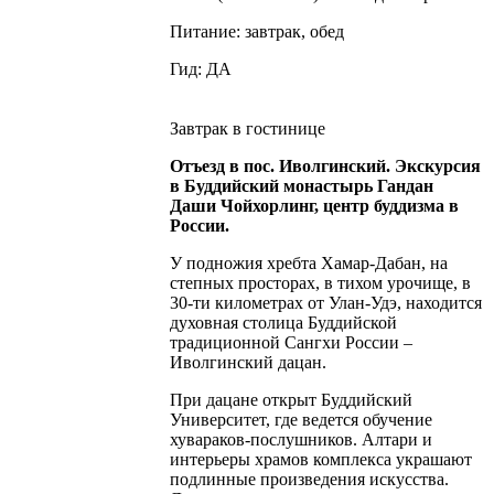
Питание: завтрак, обед
Гид: ДА
Завтрак в гостинице
Отъезд в пос. Иволгинский. Экскурсия
в Буддийский монастырь Гандан
Даши Чойхорлинг, центр буддизма в
России.
У подножия хребта Хамар-Дабан, на
степных просторах, в тихом урочище, в
30-ти километрах от Улан-Удэ, находится
духовная столица Буддийской
традиционной Сангхи России –
Иволгинский дацан.
При дацане открыт Буддийский
Университет, где ведется обучение
хувараков-послушников. Алтари и
интерьеры храмов комплекса украшают
подлинные произведения искусства.