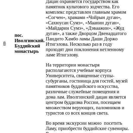
Дацан охраняется государством как
памятник культового зодчества. Его
комплекс представлен главным храмом
«Согчен», храмами «Чойрын дуган»,
«Сахюусан Сумэ», «Маанин дуган»,
«Майдарин Сумэ», «Дэваажин», «Жуд
дуган», а также Дворцом Двенадцатого
пос.
Пандито Хамбо ламы Даши Доржо
Иволгинский.
8
Итигэлова. Несколько раз в году
Буддийский
проходят дни поклонения нетленному
монастырь
ламе Итигэлову.
На территории монастыря
располагаются учебные корпуса
Университета, священные ступы-
субурганы, гостиница для гостей, музей
памятников буддийского искусства,
различные служебные помещения и
дома лам. Иволгинский дацан является
центром буддизма России, посещаем
множеством верующих, паломников и
туристов со всех концов света.
Во время экскурсии можно посетить
Ламу, приобрести буддийские сувениры.