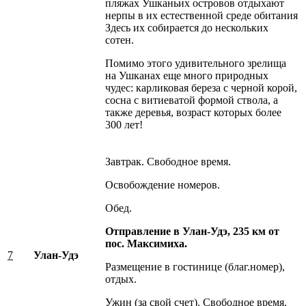
пляжах Ушканьих островов отдыхают
нерпы в их естественной среде обитания
Здесь их собирается до нескольких
сотен.
Помимо этого удивительного зрелища
на Ушканах еще много природных
чудес: карликовая береза с черной корой,
сосна с витиеватой формой ствола, а
также деревья, возраст которых более
300 лет!
Завтрак. Свободное время.
Освобождение номеров.
Обед.
Отправление в Улан-Удэ, 235 км от
пос. Максимиха.
7
Улан-Удэ
Размещение в гостинице (благ.номер),
отдых.
Ужин (за свой счет). Свободное время.