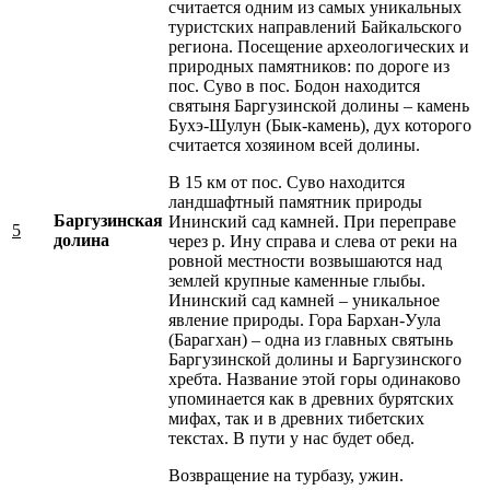
считается одним из самых уникальных
туристских направлений Байкальского
региона. Посещение археологических и
природных памятников: по дороге из
пос. Суво в пос. Бодон находится
святыня Баргузинской долины – камень
Бухэ-Шулун (Бык-камень), дух которого
считается хозяином всей долины.
В 15 км от пос. Суво находится
ландшафтный памятник природы
Баргузинская
Ининский сад камней. При переправе
5
долина
через р. Ину справа и слева от реки на
ровной местности возвышаются над
землей крупные каменные глыбы.
Ининский сад камней – уникальное
явление природы. Гора Бархан-Уула
(Барагхан) – одна из главных святынь
Баргузинской долины и Баргузинского
хребта. Название этой горы одинаково
упоминается как в древних бурятских
мифах, так и в древних тибетских
текстах. В пути у нас будет обед.
Возвращение на турбазу, ужин.