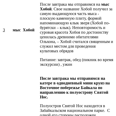
После завтрака мы отправимся на
мыс
Хобой
. Свое название Хобой получил за
самую выдающуюся часть мыса -
плоскую каменную плиту, формой
напоминающую клык зверя (Хобой по-
бурятски – клык). Неповторимость и
3
мыс Хобой
суровая красота Хобоя по достоинству
ценилась древними обитателями
Ольхона, – Хобой считался священным и
служил местом для проведения
культовых обрядов
Питание: завтрак, обед (пикник во время
экскурсии) , ужин
После завтрака мы отправимся на
катере в однодневный мини круиз на
Восточное побережье Байкала по
направлению к полуострову Святой
Нос.
Полуостров Святой Нос находится в
Забайкальском национальном парке. С
одной его стороны расположен