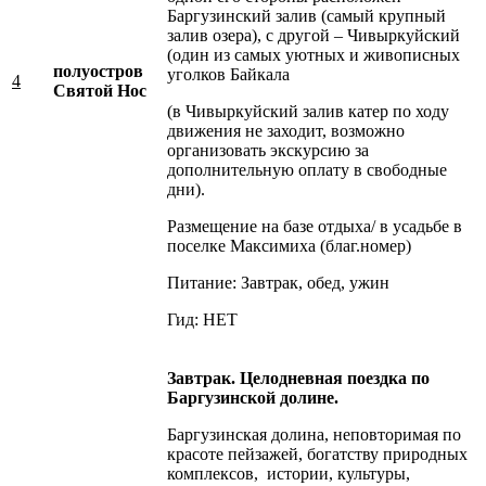
Баргузинский залив (самый крупный
залив озера), с другой – Чивыркуйский
(один из самых уютных и живописных
полуостров
уголков Байкала
4
Святой Нос
(в Чивыркуйский залив катер по ходу
движения не заходит, возможно
организовать экскурсию за
дополнительную оплату в свободные
дни).
Размещение на базе отдыха/ в усадьбе в
поселке Максимиха (благ.номер)
Питание: Завтрак, обед, ужин
Гид: НЕТ
Завтрак. Целодневная поездка по
Баргузинской долине.
Баргузинская долина, неповторимая по
красоте пейзажей, богатству природных
комплексов, истории, культуры,