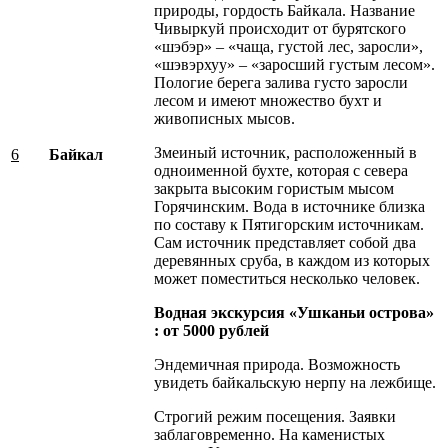
природы, гордость Байкала. Название
Чивыркуй происходит от бурятского
«шэбэр» – «чаща, густой лес, заросли»,
«шэвэрхуу» – «заросший густым лесом».
Пологие берега залива густо заросли
лесом и имеют множество бухт и
живописных мысов.
Змеиный источник, расположенный в
6
Байкал
одноименной бухте, которая с севера
закрыта высоким гористым мысом
Горячинским. Вода в источнике близка
по составу к Пятигорским источникам.
Сам источник представляет собой два
деревянных сруба, в каждом из которых
может поместиться несколько человек.
Водная экскурсия «Ушканьи острова»
: от 5000 рублей
Эндемичная природа. Возможность
увидеть байкальскую нерпу на лежбище.
Строгий режим посещения. Заявки
заблаговременно. На каменистых